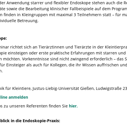
er Anwendung starrer und flexibler Endoskope stehen auch die R
äte sowie die Bearbeitung klinischer Fallbeispiele auf dem Progra
 finden in Kleingruppen mit maximal 3 Teilnehmern statt – für m
ividuelle Betreuung.
ppe:
nar richtet sich an Tierärztinnen und Tierärzte in der Kleintierprax
pie einsteigen oder erste praktische Erfahrungen mit starren und
en möchten. Vorkenntnisse sind nicht zwingend erforderlich – das 
für Einsteiger als auch für Kollegen, die ihr Wissen auffrischen u
n.
ik für Kleintiere, Justus-Liebig-Universität Gießen, Ludwigstraße 2
nline anmelden
fos zu unseren Referenten finden Sie
hier.
nblick in die Endoskopie-Praxis: