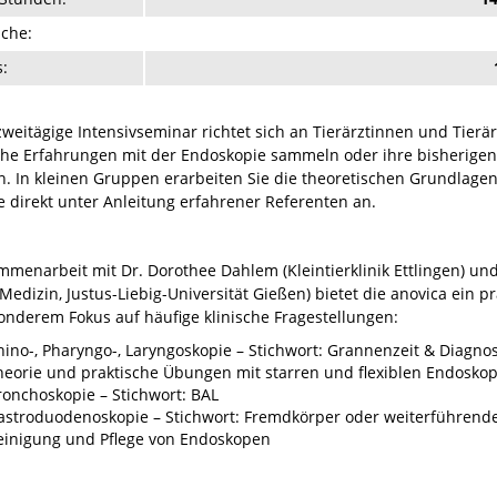
che:
s:
weitägige Intensivseminar richtet sich an Tierärztinnen und Tierärz
che Erfahrungen mit der Endoskopie sammeln oder ihre bisherigen
. In kleinen Gruppen erarbeiten Sie die theoretischen Grundlag
e direkt unter Anleitung erfahrener Referenten an.
mmenarbeit mit Dr. Dorothee Dahlem (Kleintierklinik Ettlingen) un
 Medizin, Justus-Liebig-Universität Gießen) bietet die anovica ein 
onderem Fokus auf häufige klinische Fragestellungen:
hino-, Pharyngo-, Laryngoskopie – Stichwort: Grannenzeit & Diagnos
heorie und praktische Übungen mit starren und flexiblen Endosko
ronchoskopie – Stichwort: BAL
astroduodenoskopie – Stichwort: Fremdkörper oder weiterführende
einigung und Pflege von Endoskopen