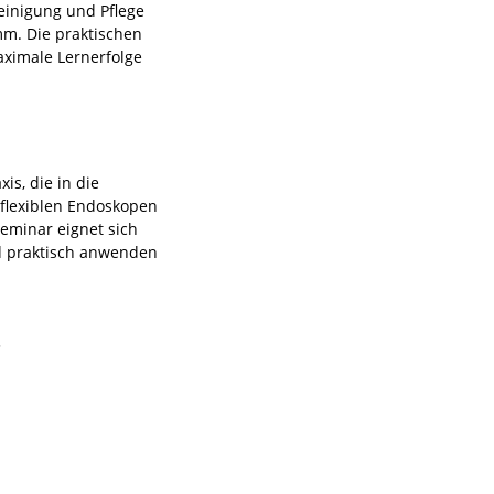
einigung und Pflege
mm. Die praktischen
aximale Lernerfolge
is, die in die
 flexiblen Endoskopen
Seminar eignet sich
nd praktisch anwenden
3