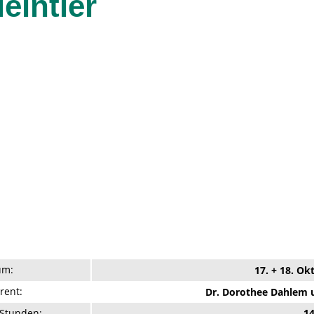
eintier
um:
17. + 18. O
rent:
Dr. Dorothee Dahlem 
Stunden:
1