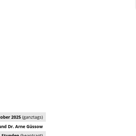
ktober 2025
(ganztags)
und Dr. Arne Güssow
4 Stunden
(beantragt)