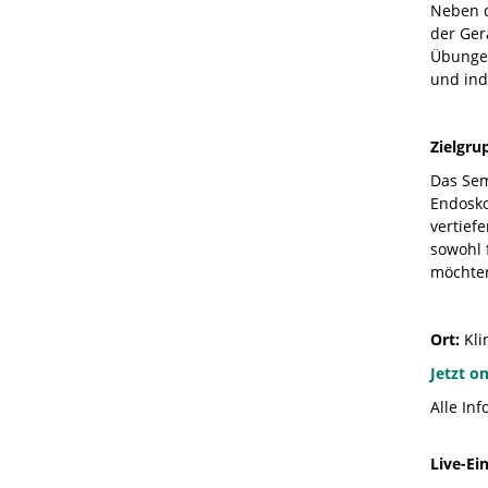
Neben d
der Ger
Übungen
und ind
Zielgru
Das Semi
Endosko
vertief
sowohl 
möchte
Ort:
Klin
Jetzt o
Alle In
Live-Ei