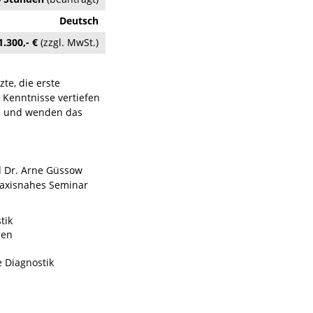
Deutsch
1.300,- €
(zzgl. MwSt.)
te, die erste
 Kenntnisse vertiefen
en und wenden das
d Dr. Arne Güssow
praxisnahes Seminar
tik
pen
 Diagnostik