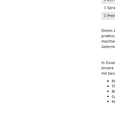
Spra
Prei
Dieses z
praktis
möchten
Gelernt
In Zusa
(Innere
mit bes
R
T
B
G
R