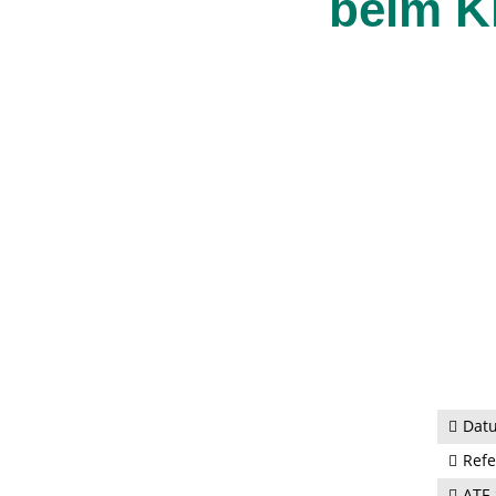
beim Kl
Dat
Refe
ATF-