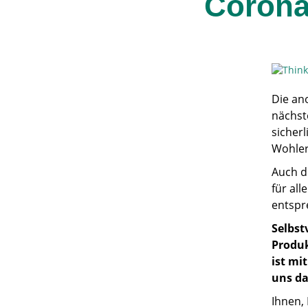
Corona
Die an
nächst
sicherl
Wohler
Auch d
für all
entspr
Selbst
Produk
ist mi
uns da
Ihnen,