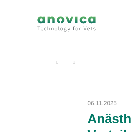
anovica
Blog
Anästhesie Starter-Set zum V
06.11.2025
Anästh