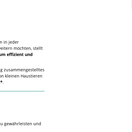
n in jeder
eitern möchten, stellt
um effizient und
ltig zusammengestelltes
on kleinen Haustieren
€*
.
zu gewährleisten und