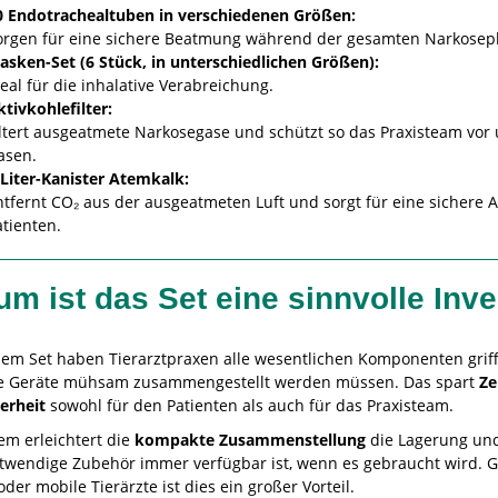
0 Endotrachealtuben in verschiedenen Größen:
orgen für eine sichere Beatmung während der gesamten Narkosep
asken-Set (6 Stück, in unterschiedlichen Größen):
eal für die inhalative Verabreichung.
tivkohlefilter:
iltert ausgeatmete Narkosegase und schützt so das Praxisteam vo
asen.
-Liter-Kanister Atemkalk:
ntfernt CO₂ aus der ausgeatmeten Luft und sorgt für eine sichere A
atienten.
m ist das Set eine sinnvolle Inve
sem Set haben Tierarztpraxen alle wesentlichen Komponenten griff
e Geräte mühsam zusammengestellt werden müssen. Das spart
Ze
herheit
sowohl für den Patienten als auch für das Praxisteam.
m erleichtert die
kompakte Zusammenstellung
die Lagerung und
otwendige Zubehör immer verfügbar ist, wenn es gebraucht wird. G
der mobile Tierärzte ist dies ein großer Vorteil.