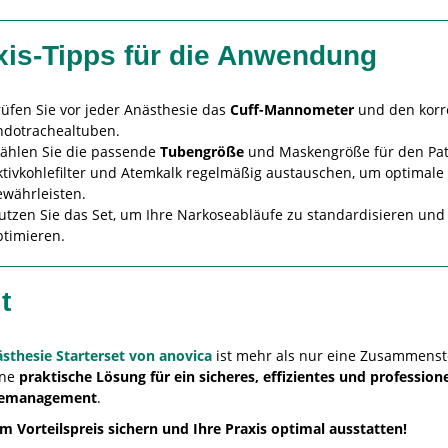
xis-Tipps für die Anwendung
rüfen Sie vor jeder Anästhesie das
Cuff-Mannometer
und den korre
ndotrachealtuben.
ählen Sie die passende
Tubengröße
und Maskengröße für den Pat
ktivkohlefilter und Atemkalk regelmäßig austauschen, um optimale 
ewährleisten.
utzen Sie das Set, um Ihre Narkoseabläufe zu standardisieren und
ptimieren.
t
sthesie Starterset von anovica
ist mehr als nur eine Zusammenst
ine
praktische Lösung für ein sicheres, effizientes und professione
emanagement
.
um Vorteilspreis sichern und Ihre Praxis optimal ausstatten!