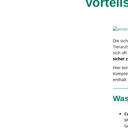
Vorteil
Die sic
Tierarzt
sich oft
sicher 
Hier k
Komplet
enthält
Was
C
M
G