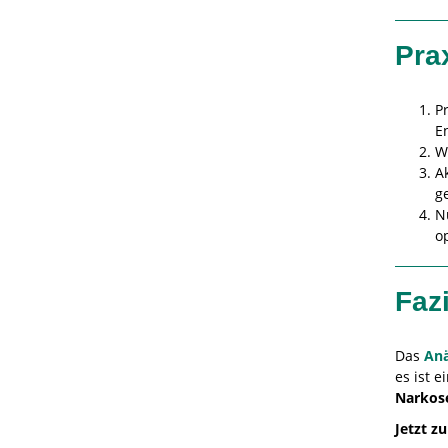
Pra
P
E
W
A
g
N
o
Fazi
Das
Anä
es ist e
Narkos
Jetzt z