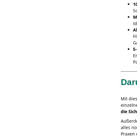
1
S
M
Id
Ak
F
G
5
E
P
Daru
Mit die
einzeln
die Sic
Außerde
alles n
Praxen o