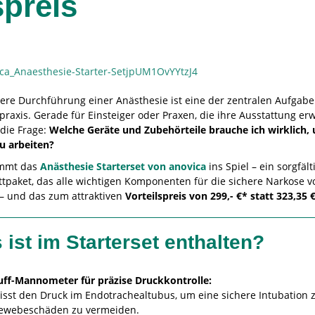
spreis
here Durchführung einer Anästhesie ist eine der zentralen Aufgabe
praxis. Gerade für Einsteiger oder Praxen, die ihre Ausstattung erw
 die Frage:
Welche Geräte und Zubehörteile brauche ich wirklich, 
zu arbeiten?
ommt das
Anästhesie Starterset von anovica
ins Spiel – ein sorgfä
tpaket, das alle wichtigen Komponenten für die sichere Narkose v
 – und das zum attraktiven
Vorteilspreis von 299,- €* statt 323,35 
 ist im Starterset enthalten?
uff-Mannometer für präzise Druckkontrolle:
isst den Druck im Endotrachealtubus, um eine sichere Intubation 
ewebeschäden zu vermeiden.