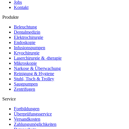
Jobs
Kontakt
Produkte
Beleuchtung
Dentalmedizin
Elektrochirurgie
Endoskopie
Infusionspumpen
Kryochirurgie
Laserchirurgie & -therapie
Mikroskopie
Narkose & Überwachung
Reinigung & Hygiene
Stuhl, Tisch & Trolley
Saugpumpen
Zentrifugen
Service
Fortbildungen
Überprüfungsservice
Versandkosten
Zahlungsmöglichkeiten