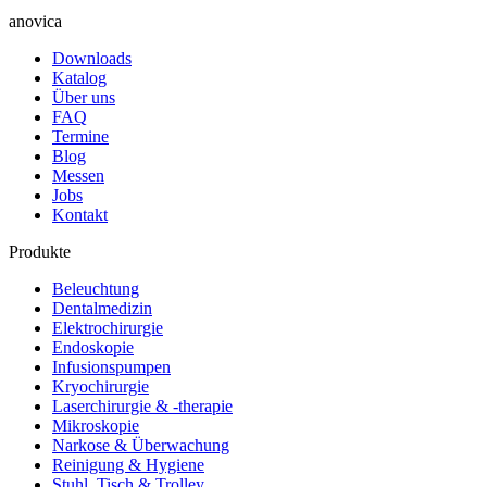
anovica
Downloads
Katalog
Über uns
FAQ
Termine
Blog
Messen
Jobs
Kontakt
Produkte
Beleuchtung
Dentalmedizin
Elektrochirurgie
Endoskopie
Infusionspumpen
Kryochirurgie
Laserchirurgie & -therapie
Mikroskopie
Narkose & Überwachung
Reinigung & Hygiene
Stuhl, Tisch & Trolley