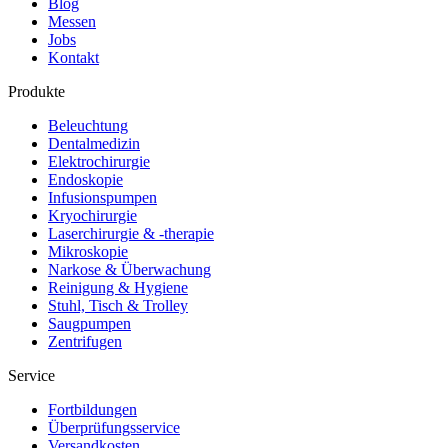
Blog
Messen
Jobs
Kontakt
Produkte
Beleuchtung
Dentalmedizin
Elektrochirurgie
Endoskopie
Infusionspumpen
Kryochirurgie
Laserchirurgie & -therapie
Mikroskopie
Narkose & Überwachung
Reinigung & Hygiene
Stuhl, Tisch & Trolley
Saugpumpen
Zentrifugen
Service
Fortbildungen
Überprüfungsservice
Versandkosten