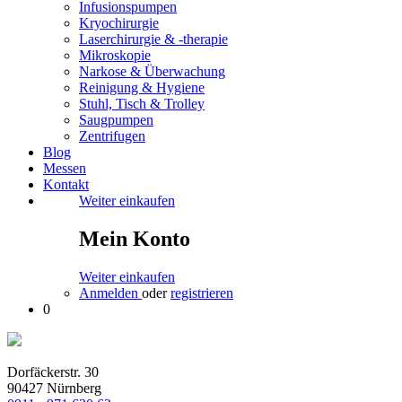
Infusionspumpen
Kryochirurgie
Laserchirurgie & -therapie
Mikroskopie
Narkose & Überwachung
Reinigung & Hygiene
Stuhl, Tisch & Trolley
Saugpumpen
Zentrifugen
Blog
Messen
Kontakt
Weiter einkaufen
Mein Konto
Weiter einkaufen
Anmelden
oder
registrieren
0
Dorfäckerstr. 30
90427 Nürnberg