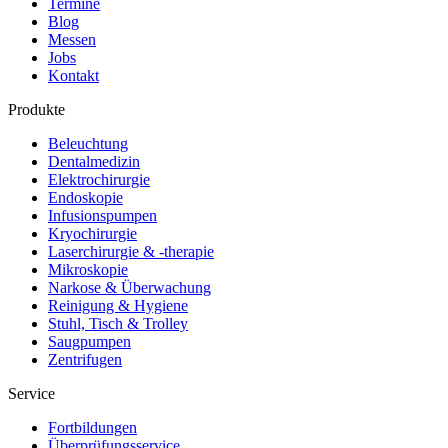
Termine
Blog
Messen
Jobs
Kontakt
Produkte
Beleuchtung
Dentalmedizin
Elektrochirurgie
Endoskopie
Infusionspumpen
Kryochirurgie
Laserchirurgie & -therapie
Mikroskopie
Narkose & Überwachung
Reinigung & Hygiene
Stuhl, Tisch & Trolley
Saugpumpen
Zentrifugen
Service
Fortbildungen
Überprüfungsservice