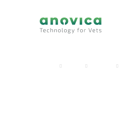
anovica
Produkte
Endoskopie
Transport