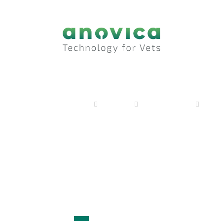
anovica
Produkte
Elektrochirurgie
mono