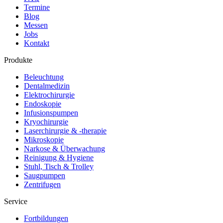
Termine
Blog
Messen
Jobs
Kontakt
Produkte
Beleuchtung
Dentalmedizin
Elektrochirurgie
Endoskopie
Infusionspumpen
Kryochirurgie
Laserchirurgie & -therapie
Mikroskopie
Narkose & Überwachung
Reinigung & Hygiene
Stuhl, Tisch & Trolley
Saugpumpen
Zentrifugen
Service
Fortbildungen