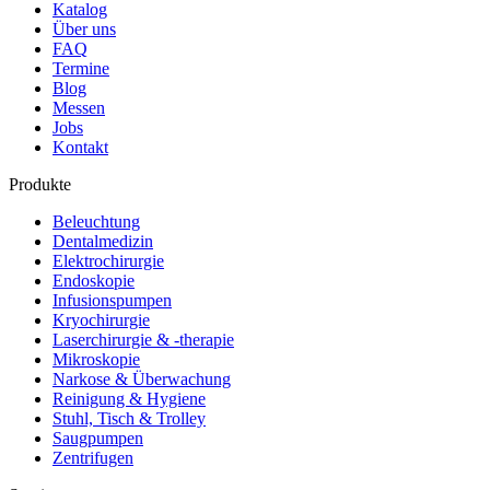
Katalog
Über uns
FAQ
Termine
Blog
Messen
Jobs
Kontakt
Produkte
Beleuchtung
Dentalmedizin
Elektrochirurgie
Endoskopie
Infusionspumpen
Kryochirurgie
Laserchirurgie & -therapie
Mikroskopie
Narkose & Überwachung
Reinigung & Hygiene
Stuhl, Tisch & Trolley
Saugpumpen
Zentrifugen